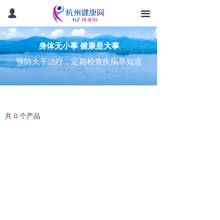
首页
넙
끀
健康常识
身体无小事 健康是大事
健康体检
预防大于治疗，定期检查疾病早知道
健康管理
医美抗衰
共
0
个产品
医疗旅游
产品服务
团检预约
智能健康