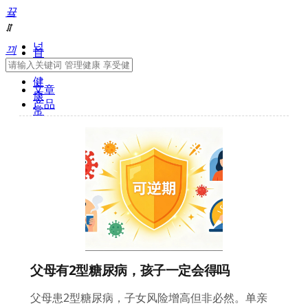
끀
ꁲ
넙
끠
首
页
健
文章
康
产品
常
识
健
康
体
检
体
检
常
识
健
父母有2型糖尿病，孩子一定会得吗
康
管
父母患2型糖尿病，子女风险增高但非必然。单亲
理