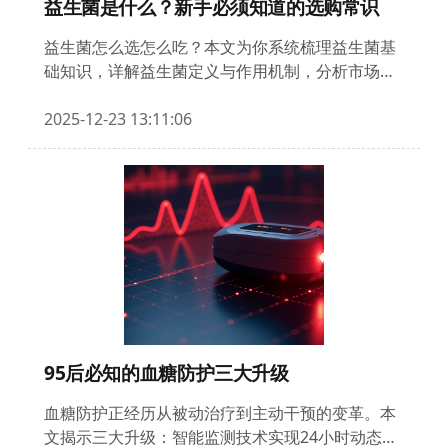
益生菌是什么？新手必须知道的选购常识
益生菌怎么选怎么吃？本文为你系统梳理益生菌基
础知识，详解益生菌定义与作用机制，分析市场上
从饮料到菌群移植等各类产品特点，提供选购避坑
指南和科学食用建议，助你建立理性消费观。3000
2025-12-23 13:11:06
字专业指南，新手必读！
95后必知的血糖防护三大升级
血糖防护正经历从被动治疗到主动干预的变革。本
文揭示三大升级：智能监测技术实现24小时动态守