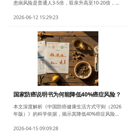
患病风险是普通人3-5倍，双亲升高至10-20倍，但
医
美
遗传概率≠命运。临床证实：腹型肥胖、饮食失
抗
衡、缺乏运动等危险因素，通过健康生活方式可显
2026-06-12 15:29:23
衰
著降低发病率。哈佛研究显示，生活方式干预可抵
医
消40%遗传风险。家族史只是装弹的枪，扣动扳机
疗
的主动权始终掌握在自己手中。
旅
游
产
品
服
务
团
检
预
国家防癌说明书为何能降低40%癌症风险？
约
智
本文深度解析《中国防癌健康生活方式守则（2026
能
年版）》的科学依据，揭示其降低40%癌症风险的
健
核心机制。通过溯源WHO与中国癌症中心的联合研
康
究，剖析六大防癌措施的循证基础，并提供个性化
2026-04-15 09:09:28
实施方案。针对常见疑问给出数据支持的解答，帮