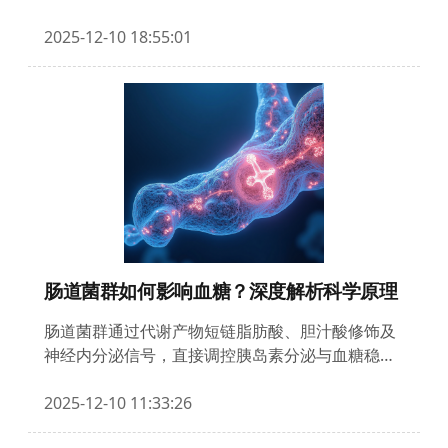
护，碳水管理公式破解饮食困局，神经科学驱动的
行为干预重塑习惯体系。通过自测工具和个性化方
2025-12-10 18:55:01
案，助95后构建“未来健康银行”。
肠道菌群如何影响血糖？深度解析科学原理
肠道菌群通过代谢产物短链脂肪酸、胆汁酸修饰及
神经内分泌信号，直接调控胰岛素分泌与血糖稳
态。本文深度解析菌群-宿主互作的三大通路，结合
最新临床证据，探讨靶向微生态的糖尿病干预策
2025-12-10 11:33:26
略，揭示人体第二基因组的控糖密码。