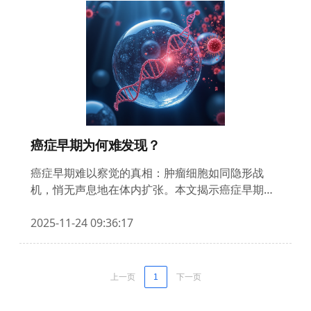
癌症早期为何难发现？
癌症早期难以察觉的真相：肿瘤细胞如同隐形战
机，悄无声息地在体内扩张。本文揭示癌症早期信
号的生物学隐匿性，解析易被忽视的6大危险征
兆，解读2025年最新防癌体检技术突破，并提供可
2025-11-24 09:36:17
立即执行的早筛行动指南。掌握这些知识，你就能
在健康保卫战中抢占先机。
上一页
1
下一页