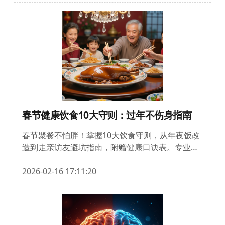
助读者建立科学防癌体系。
春节健康饮食10大守则：过年不伤身指南
春节聚餐不怕胖！掌握10大饮食守则，从年夜饭改
造到走亲访友避坑指南，附赠健康口诀表。专业医
生建议+实操技巧，让您吃得尽兴又不伤身，特别
关照老人和慢性病患者的饮食禁忌。
2026-02-16 17:11:20