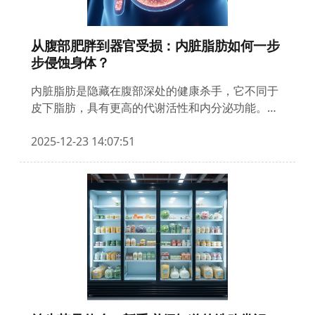
从腹部肥胖到器官受损：内脏脂肪如何一步
步侵蚀身体？
内脏脂肪是隐藏在腹部深处的健康杀手，它不同于
皮下脂肪，具有更高的代谢活性和内分泌功能。本
文解析内脏脂肪从堆积到引发器官损伤的完整病理
过程：脂肪细胞异常增生导致脂质溢出，引发慢性
2025-12-23 14:07:51
炎症风暴；炎症因子持续攻击肝脏、胰腺和心血管
系统，导致脂肪肝、胰岛素抵抗和动脉硬化；最后
提出科学阻断策略，包括精准测量标准（亚洲人群
内脏脂肪面积≥100cm²或男性腰围≥90cm/女性
≥80cm）、运动处方（每周150分钟中高强度有氧
+2次抗阻训练）及药物干预方案。