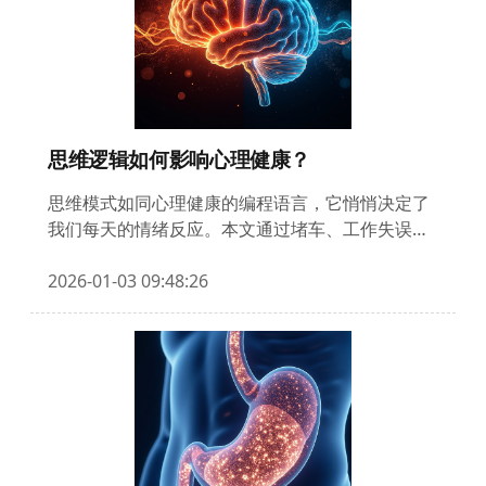
思维逻辑如何影响心理健康？
思维模式如同心理健康的编程语言，它悄悄决定了
我们每天的情绪反应。本文通过堵车、工作失误等
日常场景，揭示认知偏差如何引发焦虑和抑郁，并
详细拆解5种最常见思维陷阱的心理代价。更提供
2026-01-03 09:48:26
思维记录法、证据检验等4种科学训练工具，帮你
重写情绪反应的源代码。