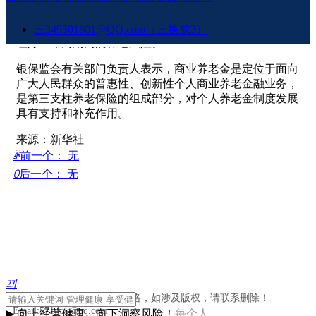
（终身）年金化领取等多种领取安排。六是提供包括收支
测算、需求分析、资产配置等养老规划服务，协助客户管
三349501801@QQ.com（三换成3）
理好生命周期内的养老风险。
银保监会有关部门负责人表示，商业养老金是定位于面向
广大人民群众的普惠性、创新性个人商业养老金融业务，
是第三支柱养老保险的组成部分，对个人养老金制度发展
具有支持和补充作用。
来源：新华社
ꄴ
前一个：
无
ꄲ
后一个：
无
끠
版权声明：部分文章源于网络，如涉及版权，请联系删除！
Email:571jkw@qq.com
▶
向上经营健康，向下洞察风险！
每个人，