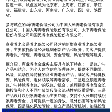
医
暂定一年。试点区域为北京市、上海市、江苏省、浙江
美
省、福建省、山东省、河南省、广东省、四川省、陕西
抗
省。
衰
医
参与试点的4家养老保险公司为中国人民养老保险有限责
疗
任公司、中国人寿养老保险股份有限公司、太平养老保险
旅
股份有限公司和国民养老保险股份有限公司。
游
商业养老金是养老保险公司经营的新型商业养老保险业
产
务，主要依托保险经营规则创新产品和服务，向客户提供
品
养老账户管理、养老规划、资金管理、风险管理等服务。
服
务
据介绍，商业养老金业务主要具有以下特点：一是账户与
团
产品相结合。为个人建立信息管理账户，提供不同期限、
检
风险、流动性等特征的商业养老金产品，满足客户稳健投
预
资、风险保障、退休领取等养老需求。二是建立锁定养老
约
账户与持续养老账户的双账户组合，兼顾锁定养老资金长
智
期投资和个人不同年龄阶段资金流动性的双重需要。三是
能
产品设计以积累养老金为主要功能，支持个人长期持续积
健
累养老资金，并可提供一定的身故、意外伤害等附加风险
康
保障。四是强化风险管控，建立产品托管机制，加强投资
版权所有 ©
杭州健康网丨杭州健康管理网
监督和估值对账。五是提供定额分期、定期分期、长期