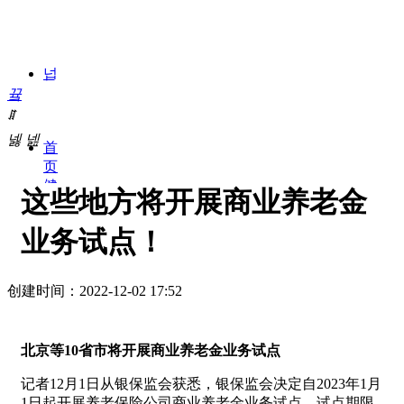
넙
身体无小事 健康是大事
끀
ꁲ
预防大于治疗，定期检查疾病早知道
넳
넲
首
页
健
这些地方将开展商业养老金
康
常
业务试点！
识
健
康
创建时间：
2022-12-02
17:52
体
检
健
北京等10省市将开展商业养老金业务试点
康
管
记者12月1日从银保监会获悉，银保监会决定自2023年1月
理
1日起开展养老保险公司商业养老金业务试点，试点期限