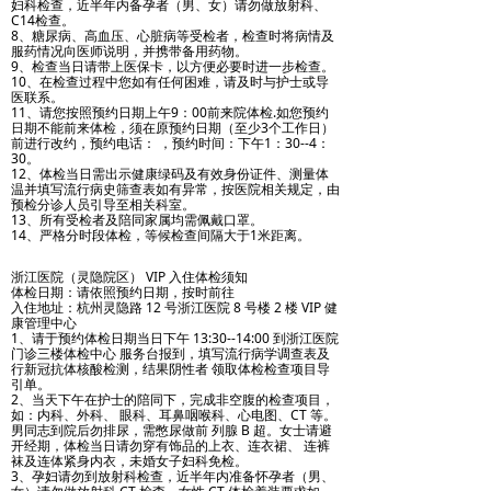
妇科检查，近半年内备孕者（男、女）请勿做放射科、
C14检查。
8、糖尿病、高血压、心脏病等受检者，检查时将病情及
服药情况向医师说明，并携带备用药物。
9、检查当日请带上医保卡，以方便必要时进一步检查。
10、在检查过程中您如有任何困难，请及时与护士或导
医联系。
11、请您按照预约日期上午9：00前来院体检.如您预约
日期不能前来体检，须在原预约日期（至少3个工作日）
前进行改约，预约电话： ，预约时间：下午1：30--4：
30。
12、体检当日需出示健康绿码及有效身份证件、测量体
温并填写流行病史筛查表如有异常，按医院相关规定，由
预检分诊人员引导至相关科室。
13、所有受检者及陪同家属均需佩戴口罩。
14、严格分时段体检，等候检查间隔大于1米距离。
浙江医院（灵隐院区） VIP 入住体检须知
体检日期：请依照预约日期，按时前往
入住地址：杭州灵隐路 12 号浙江医院 8 号楼 2 楼 VIP 健
康管理中心
1、请于预约体检日期当日下午 13:30--14:00 到浙江医院
门诊三楼体检中心 服务台报到，填写流行病学调查表及
行新冠抗体核酸检测，结果阴性者 领取体检检查项目导
引单。
2、当天下午在护士的陪同下，完成非空腹的检查项目，
如：内科、外科、 眼科、耳鼻咽喉科、心电图、CT 等。
男同志到院后勿排尿，需憋尿做前 列腺 B 超。女士请避
开经期，体检当日请勿穿有饰品的上衣、连衣裙、 连裤
袜及连体紧身内衣，未婚女子妇科免检。
3、孕妇请勿到放射科检查，近半年内准备怀孕者（男、