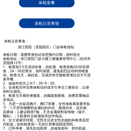
体检套餐
体检注意事项
体检注意事项：
浙江医院（灵隐院区）门诊体检须知
体检日期：请携带身份证依照预约日期，按时前往
体检地址：浙江医院门诊大楼三楼健康管理中心（杭州市
灵隐路12号）
1、检查前3-5天清淡饮食，勿饮酒，检查前晚20:00后禁
食，24：00后禁水，按时就寝，避免剧烈运动和情绪激
动。检查当天，抽好血，完成所有空腹检查项目后方可进
食早餐。
2、抽血时间为上午7：30~9：00。
3、在体检完毕后将体检信封或导引单交三楼前台，以便
按时出报告。
4、检查当天着轻便服装，勿戴隐形眼镜、勿携贵重物品
及饰品。
5、为进一步提高胸片、胸CT质量，女性体检着装要求如
下：1.不穿有钢圈和金属扣的内衣、瘦身内衣，连衣裙、
连裤袜；2.建议棉质T恤，不含金属材料装饰物（镶片、
颗粒）；3.检查时去除项链等挂件饰品。
6、女士请避开经期，无性生活史女性勿做妇科检查及腔
内彩超；妇科检查前一天勿行房事或阴道用药。
7、已怀孕者，请先告知医师，勿做放射科、腔内彩超、