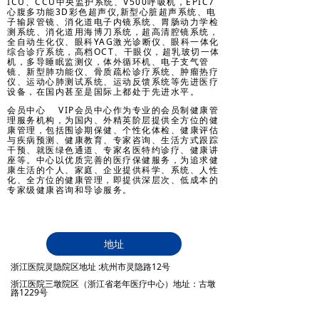
ICU、CCU中央监护系统、V500呼吸机，EPIC7
心腹多功能3D彩色超声仪,新型心脏超声系统、电
子输尿管镜、消化道电子内镜系统、胃肠动力学检
测系统、消化道用海博刀系统，超高清腔镜系统，
全自动生化仪、眼科YAG激光诊断仪、眼科一体化
综合诊疗系统，高档OCT、干眼仪，超乳玻切一体
机，多导睡眠监测仪，体外循环机、电子支气管
镜、新型肺功能仪、骨质疏松诊疗系统、肿瘤热疗
仪、运动心肺测试系统、运动反馈系统等先进医疗
设备，在国内甚至是国际上都处于先进水平。
会员中心 VIP会员中心作为专业的会员制健康管
理服务机构，为国内、外精英阶层提供全方位的健
康管理，包括围诊期保健、个性化体检、健康评估
与疾病预测、健康教育、专家咨询、生活方式跟踪
干预、就医绿色通道、专家名医特约诊疗、健康讲
座等。中心以优质完善的医疗保健服务，为追求健
康生活的个人、家庭、企业提供科学、系统、人性
化、全方位的健康管理，即提供深层次、低成本的
专家级健康咨询和导诊服务。
地址
浙江医院灵隐院区地址 :杭州市灵隐路12号
浙江医院三墩院区（浙江省老年医疗中心）地址：古墩
路1229号