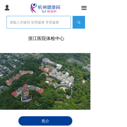
首页
넙
끀
健康常识
끠
健康体检
浙江医院体检中心
体检常识
健康管理
医美抗衰
医疗旅游
产品服务
团检预约
智能健康
简介