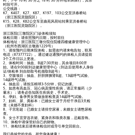
时，下午 16 时 30 分之 18 时 30 分外地车牌限行，其余
时段可开。
公交线路：
K7、K407、K27、K87、K197、103公交至洪春桥站
（浙江医院灵隐院区），
K15、K28、K82公交车至曲苑风荷站转乘至洪春桥站
（浙江医院灵隐院区），
浙江医院(三墩院区)门诊体检须知
体检日期：请依照预约日期，按时前往
体检地址：浙江医院三墩分院住院楼四楼健康管理中心
（杭州市西湖区古墩路1229号）
1、请按预约日期来院体检，如需改约请来电告知，联系
电话（87377722）。通过健达通预约的体检人员请提前
3个工作日以上更改。
2、体检时间：抽血、B超7:30开始，其余项目8:00开
始。请在9:00前到达健康管理中心（到达后使用本人身份
证/体检单 到自助取号机领取B超号）
3、空腹项目：抽血、肝胆脾胰肾B超、13碳呼气试验、
14碳呼气试验。
4、抽血后，请按压棉球3-5分钟，切记勿揉。
5、如患有高血压、冠心病及慢性疾病，请正常服药（少
量水）；请务必告知医生疾病史，手术史。
6、孕妇、备孕男女禁做放射检查及14碳呼气试验。
7、妇科、尿、粪标本：已婚女士请于月经干净后3天检
查（未婚不查妇科）
8、子宫彩超：已婚女士请排空尿液，未婚女士请憋尿检
查。
9、女士不宜穿连衣裙、紧身衣和珠类衣服，忌戴首饰。
10、体检中请保管好自己的财物。
11、体检结束后请将体检信封或导引单交回前台。
我们恭候您的光临，祝您身体健康！