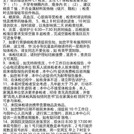
女）请勿做放射科 CT 检查。女性 CT 体检着装要求如
下：（1）、不穿有钢圈内衣、瘦身内 衣；（2）、建议
棉质 T 恤，不含金属材料装饰物（镶片、颗粒）；检查
时去除项链等挂件饰品。
4、糖尿病、高血压、心脏病等受检者，检查时请说明病
情及携带药物备用。 5、晚上 8 时后请勿进食，10 时后
请勿饮水，按时就寝，以免影响第二天 的检查结果。
6、次晨，值班护士 6:30—7:30 到房间抽血，后根据体
检项目要求安排空腹 B 超检查，完成空腹检查项目后方
可进食早餐。
7、如要行胃肠镜检查请提前告知。如您平常有服用阿司
匹林、波立维、华 法令等抗凝血药物请停药一星期并告
知体检办。请女同志不要化妆，如 有美甲需卸除。
8、体检结束后，请到护理站结账缴费，退房卡，查房后
方可离院。
9、体检后，如无特殊情况，十个工作日出体检报告，中
心会电话通知单位 联系人或体检者本人前来领取，对于
前来领取报告的受检者，本中心均 提供免费检后咨询服
务，如您有不便，本中心还提供代为邮寄报告服务。
10、在体检过程中，如有身体不适，请立即告诉护士。
11、本着对受检者安全考虑，凡年龄大于 75 岁、行动不
便或身体非常虚弱 者；本中心不接受体检业务，本人、
家属及单位坚决要求参检者，经排 查无高危因素，并签
署“高危人群体检风险知情同意书”且在家属全程 陪同下方
可参与体检。
12、来院体检请勿携带贵重物品及饰品。
13、如您预约日期不能前来体检，须提前 10 个工作日，
与我中心人员沟通， 进行第二次预约，原则上本中心只
提供一次免费改期服务。如有疑问请 致电：
14、因我院灵隐院区座落景区，双休日 8:30 至 17:00 时
单双号限行，如 1 号只能开尾数是单号的车，2 号只能开
尾数是双号的车，依此类推。周一至周五 早上 7 时至 9