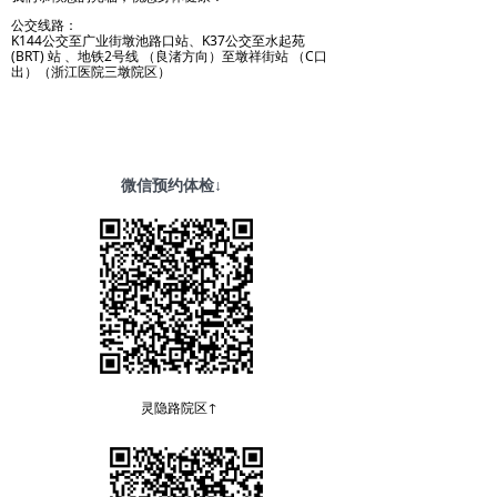
公交线路：
K144公交至广业街墩池路口站、K37公交至水起苑
(BRT) 站 、地铁2号线 （良渚方向）至墩祥街站 （C口
出）（浙江医院三墩院区）
微信预约体检↓
灵隐路院区↑