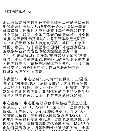
浙江医院体检中心
浙江医院是省内最早开展健康体检工作的省级三级
甲等综合性医院，从80年代开始承担高级干部的
健康保健，逐步扩大至对企事业单位干部和职工、
社会团体、居民、个体工作者的健康体检。是全国
首批“健康管理示范基地”，省干部体检定点医院，
省公务员录用体检省级定点医院，英国、加拿大、
韩国、泰国、马来西亚等出国移民体检定点医院，
连续多年被评为省级体检质控检查优秀单位，
2016年荣获省卫计委系统“巾帼文明示范岗”荣誉
称号。浙江医院健康管理中心以省内知名专家力量
和国内领先医疗设备等医院优势为依托，开设门诊
体检专区、VIP体检中心，以及VIP会员中心，可
以满足客户的不同需要。
专家团队 中心坚持“以人为本”的原则，以“受检
者至上”的服务理念，从细节做起，为受检者提供
优质的医疗服务。根据不同人群，不同需求，专业
制定个性化体检套餐。参加体检的主要科室医生职
称均为副主任医师以上，具有丰富的临床经验。
中心设备 中心配备双源数字平板磁导航血管造
影系统、开源CT、双源CT、宝石CT、全数字化乳
腺机、全静音3.0T大孔径核磁共振仪、1.5T大孔
径核磁共振仪、平板减影X线诊断系统(DSA)、心
内电生理三维标测建模系统，过敏源测试系统，基
因检测系统，糖尿病风险评估诊断系统，MUSE心
电诊断网络系统，细菌耐药性快速诊断系统，全套