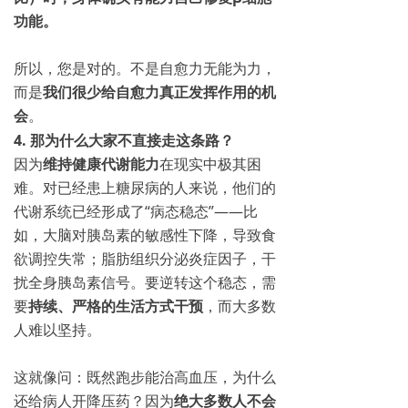
功能。
所以，您是对的。不是自愈力无能为力，
而是
我们很少给自愈力真正发挥作用的机
会
。
4. 那为什么大家不直接走这条路？
因为
维持健康代谢能力
在现实中极其困
难。对已经患上糖尿病的人来说，他们的
代谢系统已经形成了“病态稳态”——比
如，大脑对胰岛素的敏感性下降，导致食
欲调控失常；脂肪组织分泌炎症因子，干
扰全身胰岛素信号。要逆转这个稳态，需
要
持续、严格的生活方式干预
，而大多数
人难以坚持。
这就像问：既然跑步能治高血压，为什么
还给病人开降压药？因为
绝大多数人不会