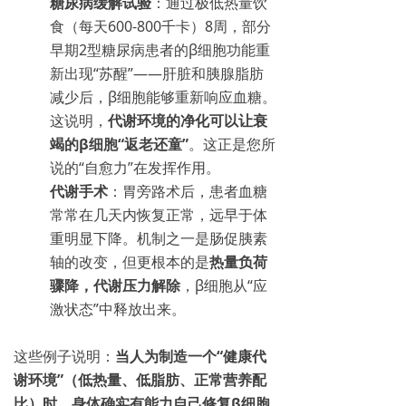
糖尿病缓解试验
：通过极低热量饮
食（每天600-800千卡）8周，部分
早期2型糖尿病患者的β细胞功能重
新出现“苏醒”——肝脏和胰腺脂肪
减少后，β细胞能够重新响应血糖。
这说明，
代谢环境的净化可以让衰
竭的β细胞“返老还童”
。这正是您所
说的“自愈力”在发挥作用。
代谢手术
：胃旁路术后，患者血糖
常常在几天内恢复正常，远早于体
重明显下降。机制之一是肠促胰素
轴的改变，但更根本的是
热量负荷
骤降，代谢压力解除
，β细胞从“应
激状态”中释放出来。
这些例子说明：
当人为制造一个“健康代
谢环境”（低热量、低脂肪、正常营养配
比）时，身体确实有能力自己修复β细胞