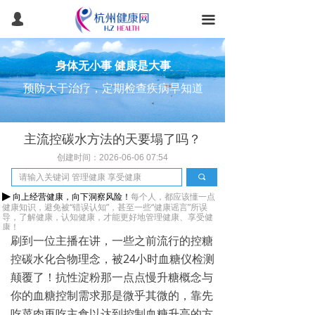
首页
넙
끀
健康常识
身体无小事 健康是大事
健康体检
预防大于治疗，定期检查疾病早知道
健康管理
主流控碳水方法的天要塌了吗？
医美抗衰
创建时间：
2026-06-06
07:54
医疗旅游
끠
▶
向上经营健康，向下洞察风险！
每个人，都应该懂一点
产品服务
健康知识，避免被“错误认知”，甚至一些“健康谣言”所误
导，
了解健康，认知健康，
才能更好地管理健康、享受健
康！
团检预约
刷到一位主播在讲，一些之前流行的控糖
控碳水化合物理念，被24小时血糖仪检测
智能健康
颠覆了！抗性淀粉那一点点慢升糖概念与
你的血糖控制需求那是微乎其微的，靠先
吃菜肉再吃主食以达到控制血糖升高的方