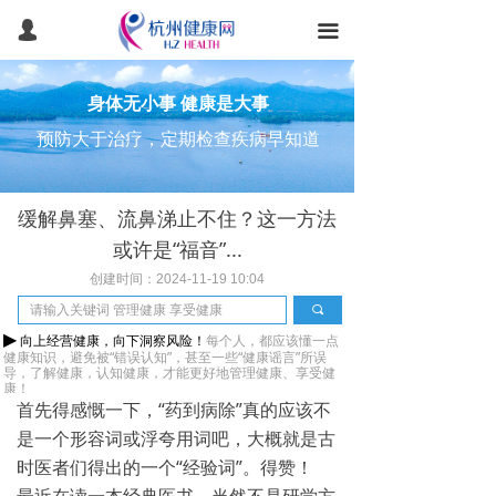
首页
넙
끀
健康常识
身体无小事 健康是大事
健康体检
预防大于治疗，定期检查疾病早知道
健康管理
缓解鼻塞、流鼻涕止不住？这一方法
医美抗衰
或许是“福音”...
医疗旅游
创建时间：
2024-11-19
10:04
끠
产品服务
▶
向上经营健康，向下洞察风险！
每个人，都应该懂一点
健康知识，避免被“错误认知”，甚至一些“健康谣言”所误
团检预约
导，
了解健康，认知健康，
才能更好地管理健康、享受健
康！
首先得感慨一下，“药到病除”真的应该不
智能健康
是一个形容词或浮夸用词吧，大概就是古
时医者们得出的一个“经验词”。得赞！