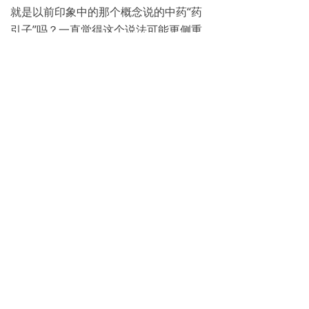
就是以前印象中的那个概念说的中药“药
引子”吗？一直觉得这个说法可能更侧重
在某些小说里的概念，这次怎么觉得就像
是很“现实”的一样？此处说明的清茶必须
是“绿茶”才有效啊？认真阅读说明书并执
行它是多么重要，不然还耽误疗效啊...
以上记录内容可供参考，不作医疗诊断依
据！如有不适请及时就医治疗！
现实经历经验记录一下，对自己的症状有
效，如果你有类似的症状会有效吗？【不
确定，不保证，可能或许吧...】
版权声明：部分文章源于网络，如涉及版权，请
联系删除！Email:571jkw@qq.com