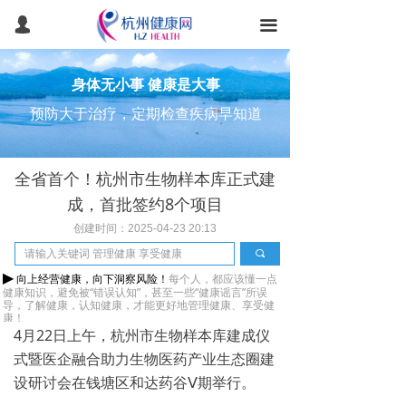
首页
넙
끀
健康常识
身体无小事 健康是大事
健康体检
预防大于治疗，定期检查疾病早知道
健康管理
全省首个！杭州市生物样本库正式建
医美抗衰
成，首批签约8个项目
医疗旅游
创建时间：
2025-04-23
20:13
끠
产品服务
▶
向上经营健康，向下洞察风险！
每个人，都应该懂一点
健康知识，避免被“错误认知”，甚至一些“健康谣言”所误
团检预约
导，
了解健康，认知健康，
才能更好地管理健康、享受健
康！
4月22日上午，杭州市生物样本库建成仪
智能健康
式暨医企融合助力生物医药产业生态圈建
设研讨会在钱塘区和达药谷Ⅴ期举行。